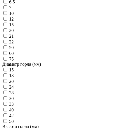
6,5
7
10
12
15
20
21
22
50
60
75
Диаметр горла (мм)
15
18
20
24
28
30
33
40
42
50
Высота горла (мм)