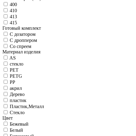
400
410
413
415
Готовый комплект
С дозатором
С дроппером
Со спреем
Материал изделия
AS
cтекло
PET
PETG
PP
акрил
Дерево
пластик
Пластик,Металл
Стекло
Цвет
Бежевый
Белый